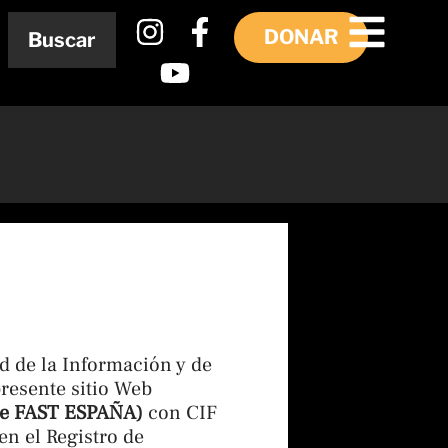
I
Y
F
DONAR
Buscar
n
o
a
s
u
c
t
t
e
a
u
b
g
b
o
r
e
o
a
k
m
-
f
ad de la Información y de
resente sitio Web
e FAST ESPAÑA)
con CIF
en el Registro de