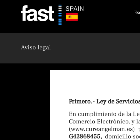
Ir
Busca
al
contenido
Aviso legal
Primero.- Ley de Servicio
En cumplimiento de la Ley
Comercio Electrónico, y l
(
www.cureangelman.es
) 
G42868455,
domicilio soc