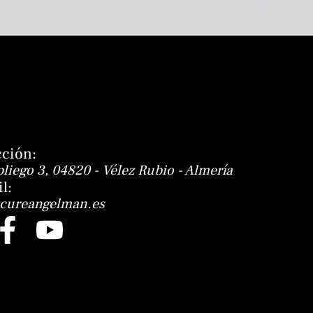
cción:
pliego 3, 04820 - Vélez Rubio - Almería
l:
cureangelman.es
F
Y
a
o
c
u
e
t