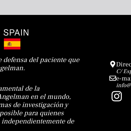
e defensa del paciente que
Dire
Angelman.
C/ Es
e-mai
info@
mental de la
I
 Angelman en el mundo,
n
mas de investigación y
 posible para quienes
s
, independientemente de
t