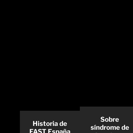
Sobre
Historia de
síndrome de
FAST España