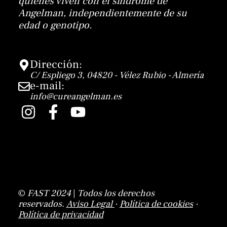
quienes viven con el síndrome de
Angelman, independientemente de su
edad o genotipo.
Dirección:
C/ Espliego 3, 04820 - Vélez Rubio - Almería
e-mail:
info@cureangelman.es
I
F
Y
n
a
o
s
c
u
t
e
t
a
b
u
g
o
b
©
FAST 2024
|
Todos los derechos
r
o
e
reservados.
Aviso Legal
·
Política de cookies
·
a
k
Política de privacidad