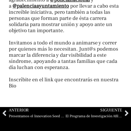
a
@palenciaayuntamiento
por llevar a cabo esta
increíble iniciativa, pero también a todas las
personas que forman parte de ésta carrera
solidaria para mostrar unión y apoyo ante un
objetivo tan importante.
Invitamos a todo el mundo a animarse y correr
por quienes más lo necesitan. Junt@s podemos
marcar la diferencia y dar visibilidad a este
síndrome, apoyando a tantas familias que cada
día luchan con esperanza.
Inscríbite en el link que encontrarás en nuestra
Bio
Ant
Si
ANTERIOR
SIGUIENTE
Presentamos el Innovation Seed Grant: Apoyo a la investigación temprana del síndrome de Angelman
El Programa de Investigación Afiliado a FAST en UCLA recibe $5.8 millones para avanzar en la terapia génica para el síndrome de Angelman