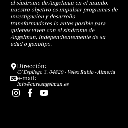
el síndrome de Angelman en el mundo,
nuestro objetivo es impulsar programas de
investigación y desarrollo
transformadores lo antes posible para
quienes viven con el síndrome de
Angelman, independientemente de su
edad o genotipo.
Dirección:
C/ Espliego 3, 04820 - Vélez Rubio - Almería
e-mail:
info@cureangelman.es
I
F
Y
n
a
o
s
c
u
t
e
t
a
b
u