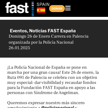
Ir
al
DONAR
contenido
Eventos
,
Noticias FAST España
Domingo 26 de Enero Carrera en Palencia
organizada por la Policía Nacional
26.01.2025
¡La Policía Nacional de España se pone en
marcha por una gran causa! Este 26 de enero, la
Ruta 091 de Palencia se celebra con un objetivo
muy especial: dar visibilidad y recaudar fondos
para la Fundación FAST España en apoyo a las
personas con Síndrome de Angelman.
Queremos expresar nuestro más sincero
agradecimiento a
@policianacional
y