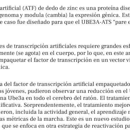
artificial (ATF) de dedo de zinc es una proteína di
 genoma y modula (cambia) la expresión génica. Est
ste caso fue diseñado para que el UBE3A-ATS “pare el
es de transcripción artificiales requiere grandes es
ente (se agota) en el cuerpo, por lo que, en este a
paquetar el factor de transcripción en un vector v
ica.
 del factor de transcripción artificial empaquetado
tos jóvenes, pudieron observar una reducción en e
ína Ube3a en todo el cerebro del ratón. El tratamien
ficativa. Sorprendentemente, el tratamiento mejor
ieron, incluida la actividad general, el aprendizaje 
las métricas de la marcha. Este es un nuevo estud
2 que se enfoca en otra estrategia de reactivación 