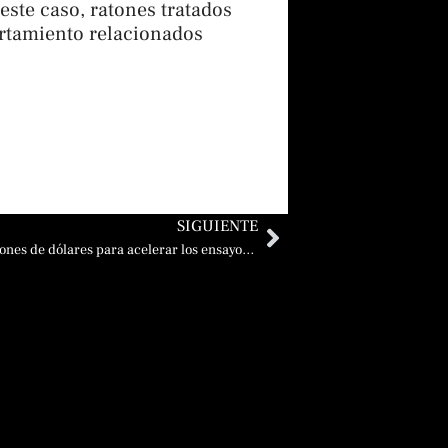
este caso, ratones tratados
ortamiento relacionados
Siguiente
SIGUIENTE
FAST anuncia una donación de 5 millones de dólares para acelerar los ensayos clínicos para el síndrome de Angelman y otros trastornos raros del neurodesarrollo