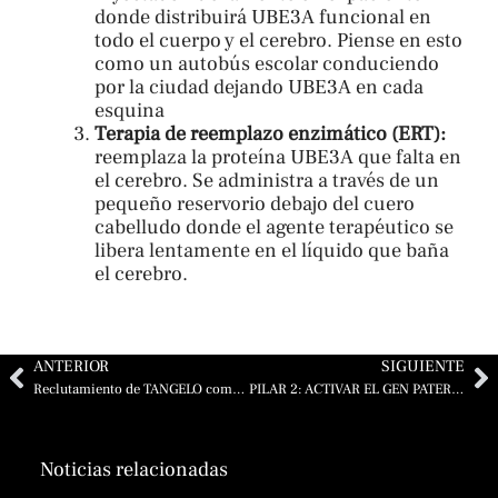
donde distribuirá UBE3A funcional en
todo el cuerpo y el cerebro. Piense en esto
como un autobús escolar conduciendo
por la ciudad dejando UBE3A en cada
esquina
Terapia de reemplazo enzimático (ERT):
reemplaza la proteína UBE3A que falta en
el cerebro. Se administra a través de un
pequeño reservorio debajo del cuero
cabelludo donde el agente terapéutico se
libera lentamente en el líquido que baña
el cerebro.
Ant
Si
ANTERIOR
SIGUIENTE
Reclutamiento de TANGELO completado y anuncio del estudio ALOGABAT
PILAR 2: ACTIVAR EL GEN PATERNO
Noticias relacionadas