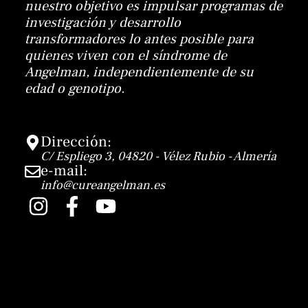
nuestro objetivo es impulsar programas de
investigación y desarrollo
transformadores lo antes posible para
quienes viven con el síndrome de
Angelman, independientemente de su
edad o genotipo.
Dirección:
C/ Espliego 3, 04820 - Vélez Rubio - Almería
e-mail:
info@cureangelman.es
I
F
Y
n
a
o
s
c
u
t
e
t
a
b
u
g
o
b