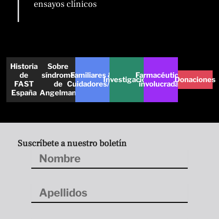
ensayos clínicos
Historia
Sobre
de
síndrome
Familiares &
Farmacéuticas
Investigación
Donaciones
FAST
de
Cuidadores/as
involucradas
España
Angelman
Suscríbete a nuestro boletín
Nombre
Apellidos