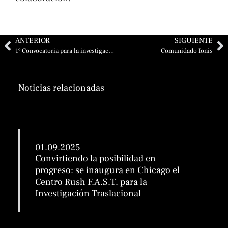
Ant
Si
ANTERIOR
SIGUIENTE
1º Convocatoria para la investigación del Síndrome de Angelman 2024
Comunidado Ionis
Noticias relacionadas
01.09.2025
Convirtiendo la posibilidad en
progreso: se inaugura en Chicago el
Centro Rush F.A.S.T. para la
Investigación Traslacional