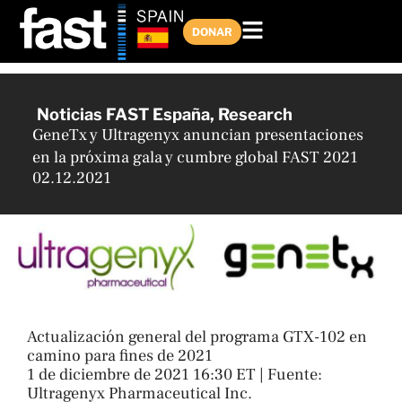
Ir
al
DONAR
contenido
Noticias FAST España
,
Research
GeneTx y Ultragenyx anuncian presentaciones
en la próxima gala y cumbre global FAST 2021
02.12.2021
Actualización general del programa GTX-102 en
camino para fines de 2021
1 de diciembre de 2021 16:30 ET | Fuente:
Ultragenyx Pharmaceutical Inc.