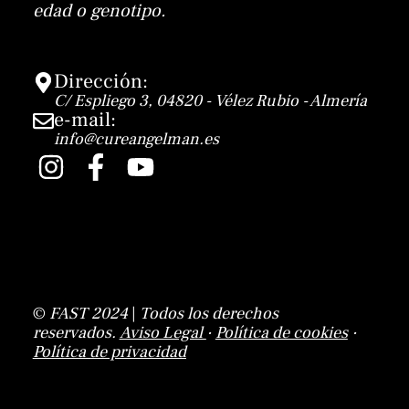
edad o genotipo.
Dirección:
C/ Espliego 3, 04820 - Vélez Rubio - Almería
e-mail:
info@cureangelman.es
I
F
Y
n
a
o
s
c
u
t
e
t
a
b
u
g
o
b
©
FAST 2024
|
Todos los derechos
r
o
e
reservados.
Aviso Legal
·
Política de cookies
·
a
k
Política de privacidad
m
-
f