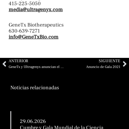
415-225-5050
media@ultragenyx.com
GeneTx Biotherapeutics
630-639-7271
info@GeneTxBio.com
Ant
Si
ANTERIOR
SIGUIENTE
GeneTx y Ultragenyx anuncian el primer paciente dosificado en Canadá en el ensayo clínico de fase 1/2 de GTX-102 en pacientes con síndrome de Angelman
Anuncio de Gala 2021
Noticias relacionadas
29.06.2026
Cumbre y Gala Mundial de la Ciencia