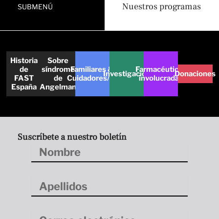
Nuestros programas
SUBMENÚ
Historia
Sobre
de
síndrome
Familiares &
Farmacéuticas
Investigación
Donaciones
FAST
de
Cuidadores/as
involucradas
España
Angelman
Suscríbete a nuestro boletín
Nombre
Apellidos
Correo