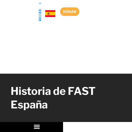
Ir
al
DONAR
contenido
Historia de FAST
España