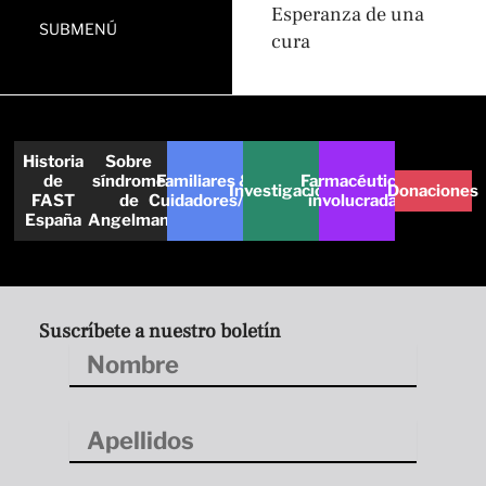
Esperanza de una
SUBMENÚ
cura
Historia
Sobre
de
síndrome
Familiares &
Farmacéuticas
Investigación
Donaciones
FAST
de
Cuidadores/as
involucradas
España
Angelman
Suscríbete a nuestro boletín
Nombre
Apellidos